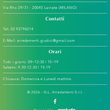
Via Rho 29/31 - 20045 Lainate (MILANO)
Contatti
Tel:
02 93796214
E-Mail:
arredamenti.giudici@gmail.com
Orari
Tutti i giorni: 09–12:30 | 15–19
Sabato: 9.30-12.30 | 15-19
Chiusura: Domenica e Lunedì mattino
© 2026 - G.L. Arredamenti S.r.l.