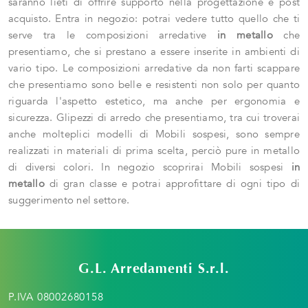
saranno lieti di offrire supporto nella progettazione e post
acquisto. Entra in negozio: potrai vedere tutto quello che ti
serve tra le composizioni arredative
in metallo
che
presentiamo, che si prestano a essere inserite in ambienti di
vario tipo. Le composizioni arredative da non farti scappare
che presentiamo sono belle e resistenti non solo per quanto
riguarda l'aspetto estetico, ma anche per ergonomia e
sicurezza. Glipezzi di arredo che presentiamo, tra cui troverai
anche molteplici modelli di Mobili sospesi, sono sempre
realizzati in materiali di prima scelta, perciò pure in metallo
di diversi colori. In negozio scoprirai Mobili sospesi
in
metallo
di gran classe e potrai approfittare di ogni tipo di
suggerimento nel settore.
G.L. Arredamenti S.r.l.
P.IVA 08002680158