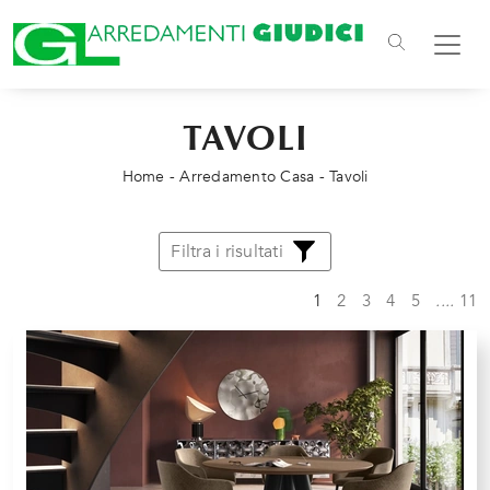
TAVOLI
Home
-
Arredamento Casa
-
Tavoli
Filtra i risultati
1
2
3
4
5
....
11