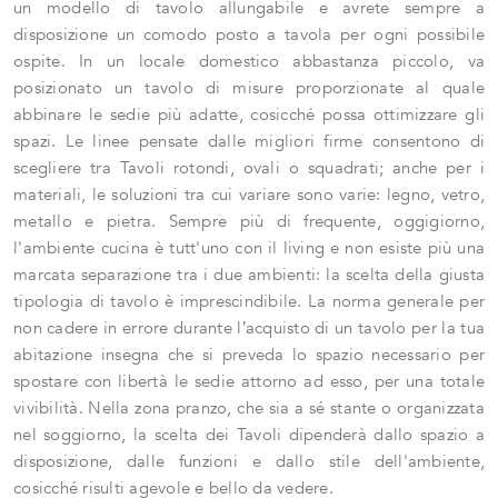
un modello di tavolo allungabile e avrete sempre a
disposizione un comodo posto a tavola per ogni possibile
ospite. In un locale domestico abbastanza piccolo, va
posizionato un tavolo di misure proporzionate al quale
abbinare le sedie più adatte, cosicché possa ottimizzare gli
spazi. Le linee pensate dalle migliori firme consentono di
scegliere tra Tavoli rotondi, ovali o squadrati; anche per i
materiali, le soluzioni tra cui variare sono varie: legno, vetro,
metallo e pietra. Sempre più di frequente, oggigiorno,
l'ambiente cucina è tutt'uno con il living e non esiste più una
marcata separazione tra i due ambienti: la scelta della giusta
tipologia di tavolo è imprescindibile. La norma generale per
non cadere in errore durante l’acquisto di un tavolo per la tua
abitazione insegna che si preveda lo spazio necessario per
spostare con libertà le sedie attorno ad esso, per una totale
vivibilità. Nella zona pranzo, che sia a sé stante o organizzata
nel soggiorno, la scelta dei Tavoli dipenderà dallo spazio a
disposizione, dalle funzioni e dallo stile dell'ambiente,
cosicché risulti agevole e bello da vedere.