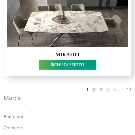
MIKADO
RICHIEDI PREZZO
1
2
3
4
5
....
11
Marca
Bontempi
Connubia