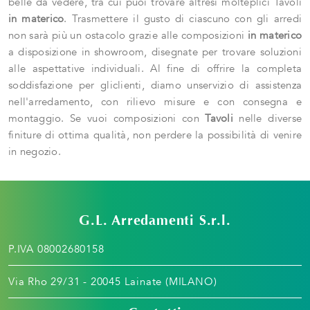
belle da vedere, tra cui puoi trovare altresì molteplici Tavoli
in materico
. Trasmettere il gusto di ciascuno con gli arredi
non sarà più un ostacolo grazie alle composizioni
in materico
a disposizione in showroom, disegnate per trovare soluzioni
alle aspettative individuali. Al fine di offrire la completa
soddisfazione per gliclienti, diamo unservizio di assistenza
nell'arredamento, con rilievo misure e con consegna e
montaggio. Se vuoi composizioni con
Tavoli
nelle diverse
finiture di ottima qualità, non perdere la possibilità di venire
in negozio.
G.L. Arredamenti S.r.l.
P.IVA 08002680158
Via Rho 29/31 - 20045 Lainate (MILANO)