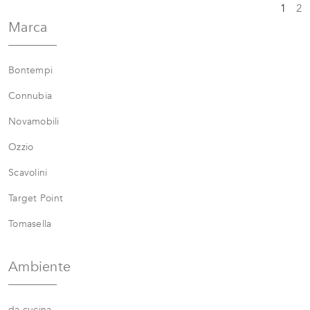
1
2
Marca
Bontempi
Connubia
Novamobili
Ozzio
Scavolini
Target Point
Tomasella
Ambiente
da cucina