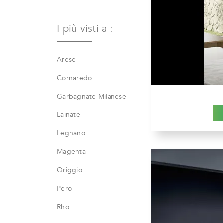
I più visti a :
Arese
Cornaredo
Garbagnate Milanese
Lainate
Legnano
Magenta
Origgio
Pero
Rho