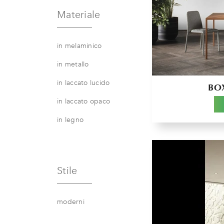
Materiale
in melaminico
in metallo
in laccato lucido
BO
in laccato opaco
in legno
Stile
moderni