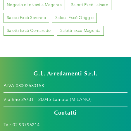
Negozio di divani a Magenta
Salotti Excò Lainate
Salotti Excò Saronno
Salotti Excò Origgio
Salotti Excò Cornaredo
Salotti Excò Magenta
G.L. Arredamenti S.r.l.
P.IVA 08002680158
Via Rho 29/31 - 20045 Lainate (MILANO)
Contatti
Tel:
02 93796214