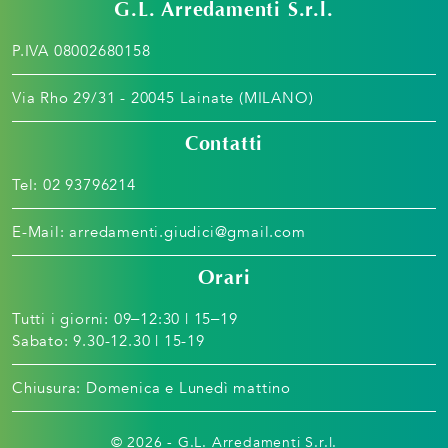
G.L. Arredamenti S.r.l.
P.IVA 08002680158
Via Rho 29/31 - 20045 Lainate (MILANO)
Contatti
Tel:
02 93796214
E-Mail:
arredamenti.giudici@gmail.com
Orari
Tutti i giorni: 09–12:30 | 15–19
Sabato: 9.30-12.30 | 15-19
Chiusura: Domenica e Lunedì mattino
© 2026 - G.L. Arredamenti S.r.l.