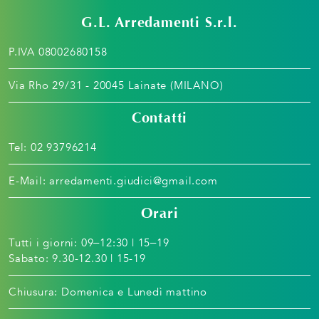
G.L. Arredamenti S.r.l.
P.IVA 08002680158
Via Rho 29/31 - 20045 Lainate (MILANO)
Contatti
Tel:
02 93796214
E-Mail:
arredamenti.giudici@gmail.com
Orari
Tutti i giorni: 09–12:30 | 15–19
Sabato: 9.30-12.30 | 15-19
Chiusura: Domenica e Lunedì mattino