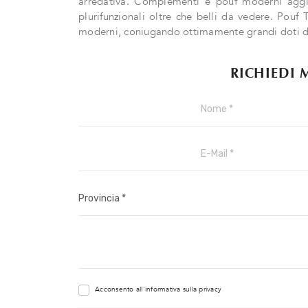
arredativa. Complementi e pouf moderni aggiun
plurifunzionali oltre che belli da vedere. Pouf T
moderni, coniugando ottimamente grandi doti di f
RICHIEDI 
Acconsento all'informativa sulla
privacy