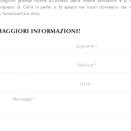
gono grande valore all’arredo delle nostre abitazioni e si r
rapezio di Calia in pelle: si fa spazio nei locali domestici dai 
unzionalità e stile.
MAGGIORI INFORMAZIONI!