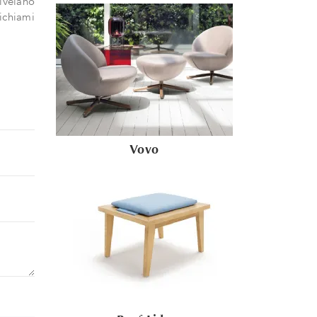
ivelano
richiami
Vovo