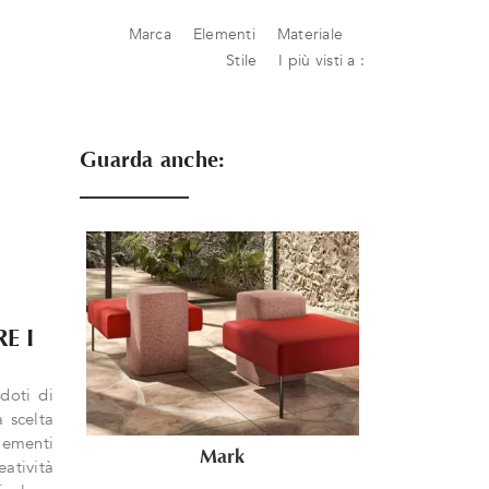
Marca
Elementi
Materiale
Stile
I più visti a :
Guarda anche:
E I
doti di
 scelta
lementi
Mark
atività