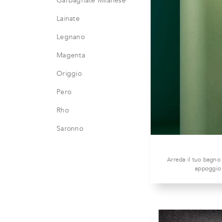
Garbagnate Milanese
Lainate
Legnano
Magenta
Origgio
Pero
Rho
Saronno
Arreda il tuo bagno
appoggio 