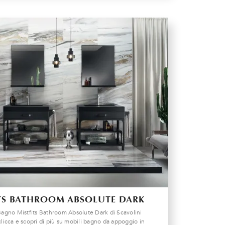
TS BATHROOM ABSOLUTE DARK
agno Mistfits Bathroom Absolute Dark di Scavolini
licca e scopri di più su mobili bagno da appoggio in