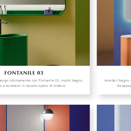
FONTANILE 03
design ottimamente con Fontanile 03, mobili bagno
Arreda il bagno 
 e accessori in laccato opaco di Ardeco.
da appog