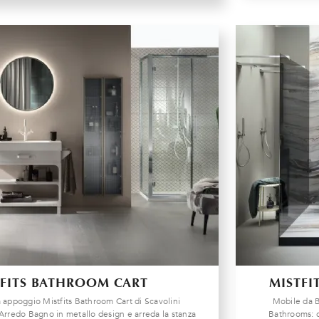
TFITS BATHROOM CART
MISTFI
 appoggio Mistfits Bathroom Cart di Scavolini
Mobile da B
'Arredo Bagno in metallo design e arreda la stanza
Bathrooms: c