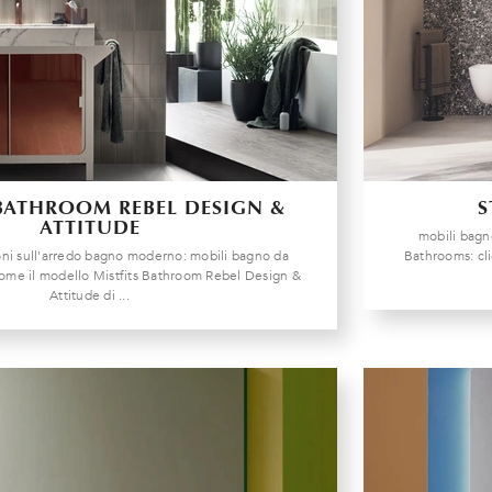
 BATHROOM REBEL DESIGN &
S
ATTITUDE
mobili bagn
oni sull'arredo bagno moderno: mobili bagno da
Bathrooms: cli
ome il modello Mistfits Bathroom Rebel Design &
Attitude di ...