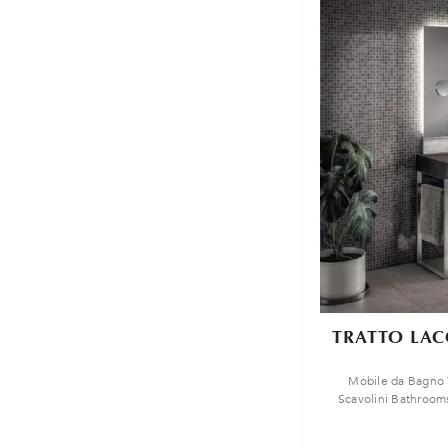
TRATTO LAC
Mobile da Bagno T
Scavolini Bathrooms