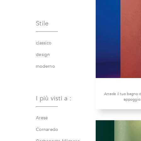
Stile
classico
design
moderno
Arreda il tuo bagno 
I più visti a :
appoggio 
Arese
Cornaredo