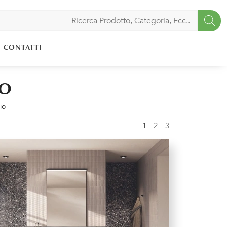
CONTATTI
IO
io
1
2
3