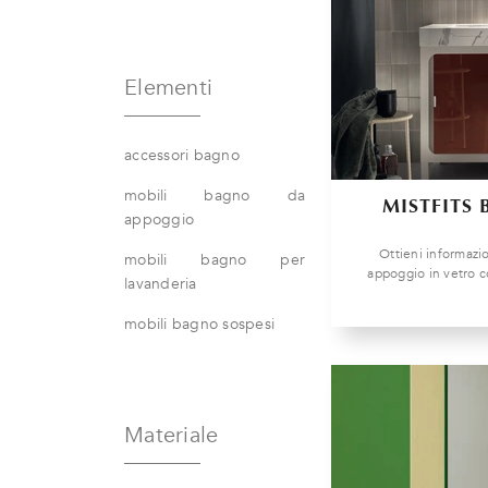
Elementi
accessori bagno
mobili bagno da
MISTFITS
appoggio
Ottieni informazi
mobili bagno per
appoggio in vetro c
lavanderia
mobili bagno sospesi
Materiale