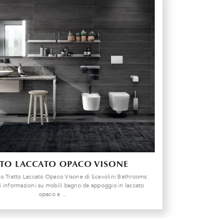
TO LACCATO OPACO VISONE
o Tratto Laccato Opaco Visone di Scavolini Bathrooms:
ni informazioni su mobili bagno da appoggio in laccato
opaco e ...