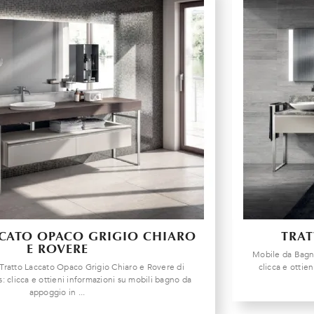
CATO OPACO GRIGIO CHIARO
TRAT
E ROVERE
Mobile da Bagn
ratto Laccato Opaco Grigio Chiaro e Rovere di
clicca e ottie
: clicca e ottieni informazioni su mobili bagno da
appoggio in ...