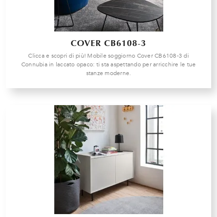
COVER CB6108-3
Clicca e scopri di più! Mobile soggiorno Cover CB6108-3 di
Connubia in laccato opaco: ti sta aspettando per arricchire le tue
stanze moderne.