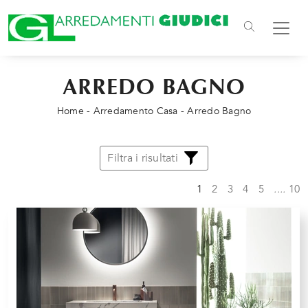
ARREDO BAGNO
Home
-
Arredamento Casa
-
Arredo Bagno
Filtra i risultati
1
2
3
4
5
....
10