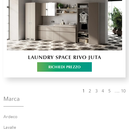
LAUNDRY SPACE RIVO JUTA
RICHIEDI PREZZO
1
2
3
4
5
....
10
Marca
Ardeco
Lavalle