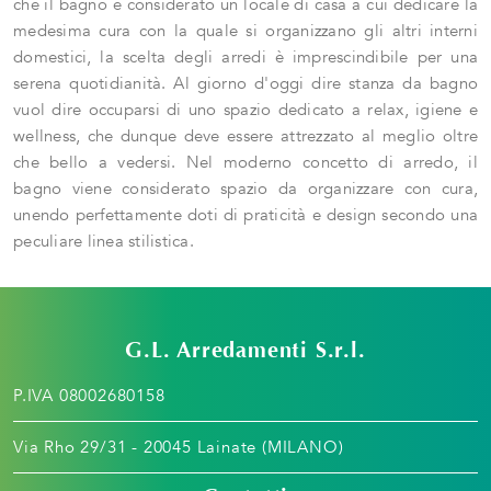
che il bagno è considerato un locale di casa a cui dedicare la
medesima cura con la quale si organizzano gli altri interni
domestici, la scelta degli arredi è imprescindibile per una
serena quotidianità. Al giorno d'oggi dire stanza da bagno
vuol dire occuparsi di uno spazio dedicato a relax, igiene e
wellness, che dunque deve essere attrezzato al meglio oltre
che bello a vedersi. Nel moderno concetto di arredo, il
bagno viene considerato spazio da organizzare con cura,
unendo perfettamente doti di praticità e design secondo una
peculiare linea stilistica.
G.L. Arredamenti S.r.l.
P.IVA 08002680158
Via Rho 29/31 - 20045 Lainate (MILANO)