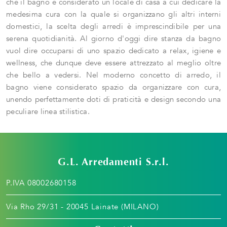
che il bagno è considerato un locale di casa a cui dedicare la
medesima cura con la quale si organizzano gli altri interni
domestici, la scelta degli arredi è imprescindibile per una
serena quotidianità. Al giorno d'oggi dire stanza da bagno
vuol dire occuparsi di uno spazio dedicato a relax, igiene e
wellness, che dunque deve essere attrezzato al meglio oltre
che bello a vedersi. Nel moderno concetto di arredo, il
bagno viene considerato spazio da organizzare con cura,
unendo perfettamente doti di praticità e design secondo una
peculiare linea stilistica.
G.L. Arredamenti S.r.l.
P.IVA 08002680158
Via Rho 29/31 - 20045 Lainate (MILANO)