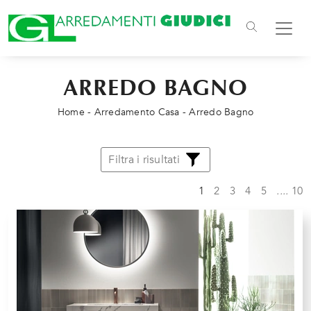
ARREDO BAGNO
Home
-
Arredamento Casa
-
Arredo Bagno
Filtra i risultati
1
2
3
4
5
....
10