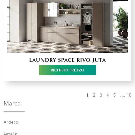
LAUNDRY SPACE RIVO JUTA
RICHIEDI PREZZO
1
2
3
4
5
....
10
Marca
Ardeco
Lavalle