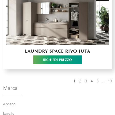
LAUNDRY SPACE RIVO JUTA
RICHIEDI PREZZO
1
2
3
4
5
....
10
Marca
Ardeco
Lavalle