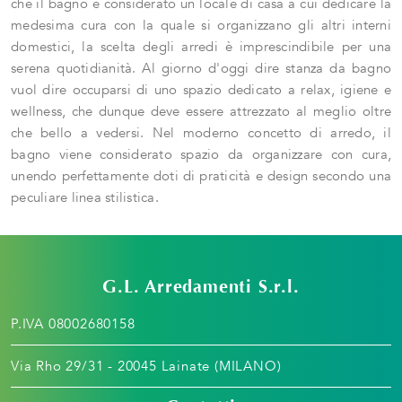
che il bagno è considerato un locale di casa a cui dedicare la
medesima cura con la quale si organizzano gli altri interni
domestici, la scelta degli arredi è imprescindibile per una
serena quotidianità. Al giorno d'oggi dire stanza da bagno
vuol dire occuparsi di uno spazio dedicato a relax, igiene e
wellness, che dunque deve essere attrezzato al meglio oltre
che bello a vedersi. Nel moderno concetto di arredo, il
bagno viene considerato spazio da organizzare con cura,
unendo perfettamente doti di praticità e design secondo una
peculiare linea stilistica.
G.L. Arredamenti S.r.l.
P.IVA 08002680158
Via Rho 29/31 - 20045 Lainate (MILANO)