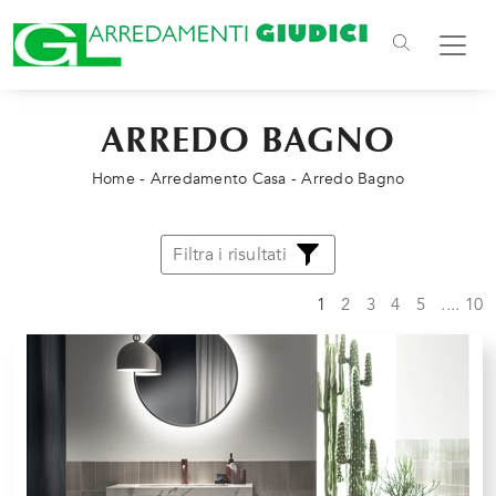
ARREDO BAGNO
Home
-
Arredamento Casa
-
Arredo Bagno
Filtra i risultati
1
2
3
4
5
....
10