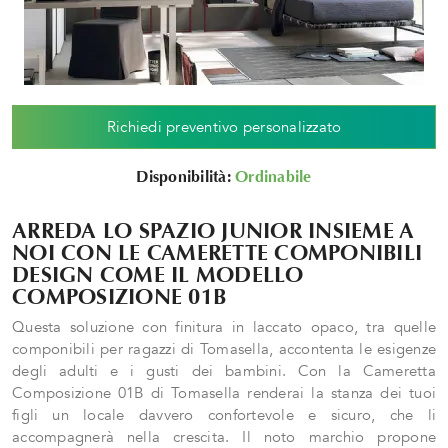
Richiedi preventivo personalizzato
Disponibilità:
Ordinabile
ARREDA LO SPAZIO JUNIOR INSIEME A
NOI CON LE CAMERETTE COMPONIBILI
DESIGN COME IL MODELLO
COMPOSIZIONE 01B
Questa soluzione con finitura in laccato opaco, tra quelle
componibili per ragazzi di Tomasella, accontenta le esigenze
degli adulti e i gusti dei bambini. Con la Cameretta
Composizione 01B di Tomasella renderai la stanza dei tuoi
figli un locale davvero confortevole e sicuro, che li
accompagnerà nella crescita. Il noto marchio propone