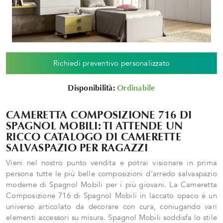
Richiedi preventivo personalizzato
Disponibilità:
Ordinabile
CAMERETTA COMPOSIZIONE 716 DI
SPAGNOL MOBILI: TI ATTENDE UN
RICCO CATALOGO DI CAMERETTE
SALVASPAZIO PER RAGAZZI
Vieni nel nostro punto vendita e potrai visionare in prima
persona tutte le più belle composizioni d'arredo salvaspazio
moderne di Spagnol Mobili per i più giovani. La Cameretta
Composizione 716 di Spagnol Mobili in laccato opaco è un
universo articolato da decorare con cura, coniugando vari
elementi accessori su misura. Spagnol Mobili soddisfa lo stile