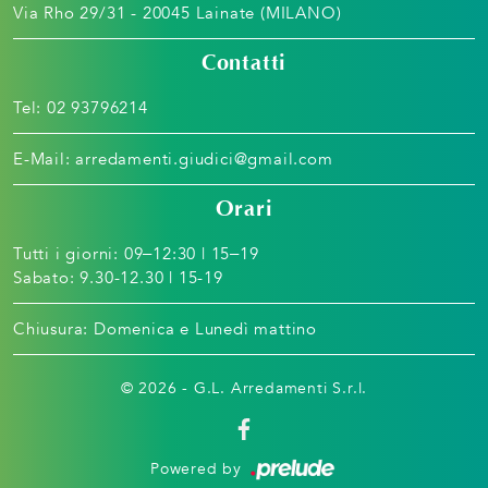
Via Rho 29/31 - 20045 Lainate (MILANO)
Contatti
Tel:
02 93796214
E-Mail:
arredamenti.giudici@gmail.com
Orari
Tutti i giorni: 09–12:30 | 15–19
Sabato: 9.30-12.30 | 15-19
Chiusura: Domenica e Lunedì mattino
© 2026 - G.L. Arredamenti S.r.l.
Powered by