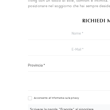
living con un tocco di stile, comfort e intimità.
posizionare nel soggiorno che hai sempre deside
RICHIEDI 
Acconsento all'informativa sulla
privacy
Scrivere la parola "Fragole" al singolare