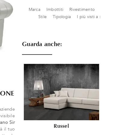
Marca
Imbottiti
Rivestimento
Stile
Tipologia
I più visti a :
Guarda anche:
IONE
aziende
visibile
ano Sir
Russel
 il tuo