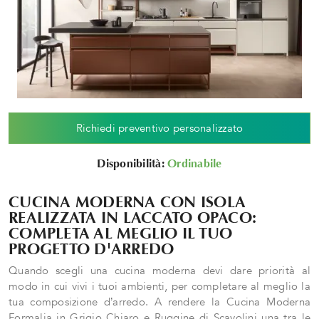
Richiedi preventivo personalizzato
Disponibilità:
Ordinabile
CUCINA MODERNA CON ISOLA
REALIZZATA IN LACCATO OPACO:
COMPLETA AL MEGLIO IL TUO
PROGETTO D'ARREDO
Quando scegli una cucina moderna devi dare priorità al
modo in cui vivi i tuoi ambienti, per completare al meglio la
tua composizione d’arredo. A rendere la Cucina Moderna
Formalia in Grigio Chiaro e Ruggine di Scavolini una tra le