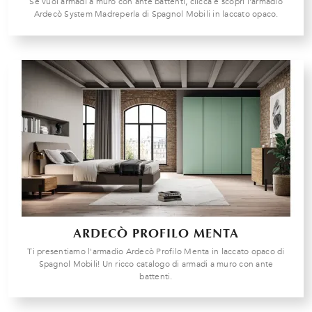
Se vuoi armadi a muro con ante battenti, clicca e scopri l'armadio
Ardecò System Madreperla di Spagnol Mobili in laccato opaco.
ARDECÒ PROFILO MENTA
Ti presentiamo l'armadio Ardecò Profilo Menta in laccato opaco di
Spagnol Mobili! Un ricco catalogo di armadi a muro con ante
battenti.