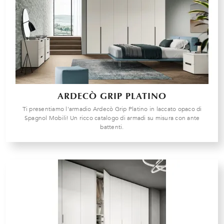
ARDECÒ GRIP PLATINO
Ti presentiamo l'armadio Ardecò Grip Platino in laccato opaco di
Spagnol Mobili! Un ricco catalogo di armadi su misura con ante
battenti.