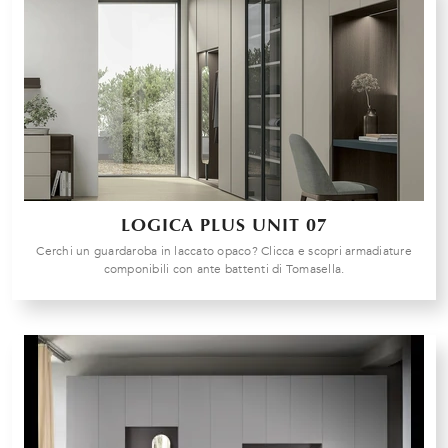
LOGICA PLUS UNIT 07
Cerchi un guardaroba in laccato opaco? Clicca e scopri armadiature
componibili con ante battenti di Tomasella.