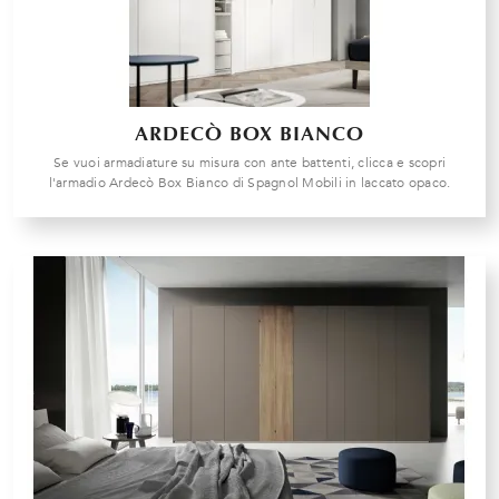
ARDECÒ BOX BIANCO
Se vuoi armadiature su misura con ante battenti, clicca e scopri
l'armadio Ardecò Box Bianco di Spagnol Mobili in laccato opaco.