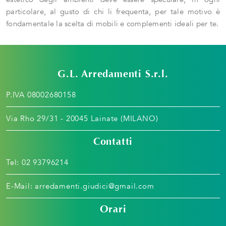
particolare, al gusto di chi li frequenta, per tale motivo è
fondamentale la scelta di mobili e complementi ideali per te.
G.L. Arredamenti S.r.l.
P.IVA 08002680158
Via Rho 29/31 - 20045 Lainate (MILANO)
Contatti
Tel:
02 93796214
E-Mail:
arredamenti.giudici@gmail.com
Orari