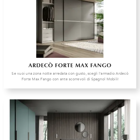
ARDECÒ FORTE MAX FANGO
Se vuoi una zona notte arredata con gusto, scegli l'armadio Ardecò
Forte Max Fango con ante scorrevoli di Spagnol Mobili!