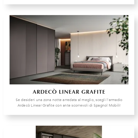
ARDECÒ LINEAR GRAFITE
Se desideri una zona notte arredata al meglio, scegli l'armadio
Ardecò Linear Grafite con ante scorrevoli di Spagnol Mobili!