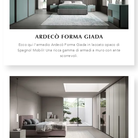
ARDECÒ FORMA GIADA
Ecco qui l'armadio Ardecò Forma Giada in laccato opaco di
Spagnol Mobili! Una ricca gamma di armadi a muro con ante
scorrevoli.