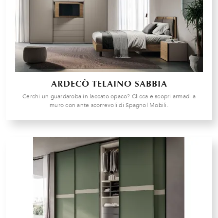
ARDECÒ TELAINO SABBIA
Cerchi un guardaroba in laccato opaco? Clicca e scopri armadi a
muro con ante scorrevoli di Spagnol Mobili.