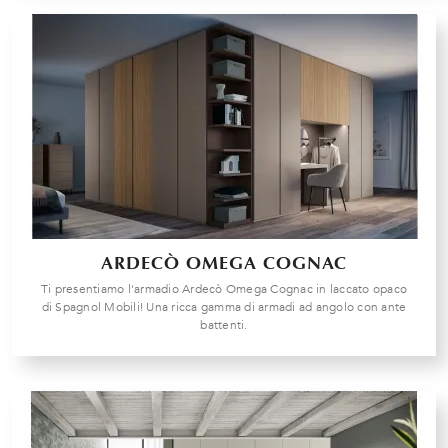
ARDECÒ OMEGA COGNAC
Ti presentiamo l'armadio Ardecò Omega Cognac in laccato opaco
di Spagnol Mobili! Una ricca gamma di armadi ad angolo con ante
battenti.