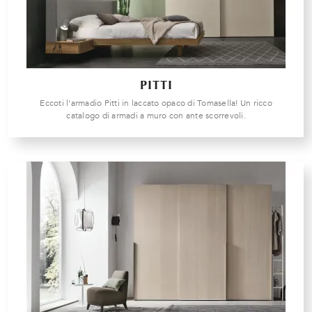
PITTI
Eccoti l'armadio Pitti in laccato opaco di Tomasella! Un ricco
catalogo di armadi a muro con ante scorrevoli.