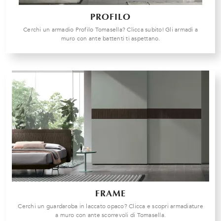
PROFILO
Cerchi un armadio Profilo Tomasella? Clicca subito! Gli armadi a
muro con ante battenti ti aspettano.
FRAME
Cerchi un guardaroba in laccato opaco? Clicca e scopri armadiature
a muro con ante scorrevoli di Tomasella.