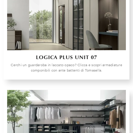
LOGICA PLUS UNIT 07
Cerchi un guardaroba in laccato opaco? Clicca e scopri armadiature
componibili con ante battenti di Tomasella.