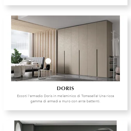
DORIS
Eccoti l'armadio Doris in melaminico di Tomasella! Una ricca
gamma di armadi a muro con ante battenti.