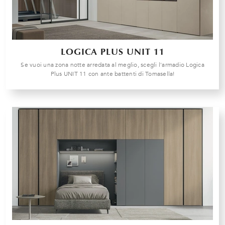
LOGICA PLUS UNIT 11
Se vuoi una zona notte arredata al meglio, scegli l'armadio Logica
Plus UNIT 11 con ante battenti di Tomasella!