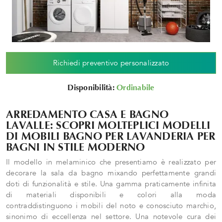
Richiedi preventivo personalizzato
Disponibilità:
Ordinabile
ARREDAMENTO CASA E BAGNO
LAVALLE: SCOPRI MOLTEPLICI MODELLI
DI MOBILI BAGNO PER LAVANDERIA PER
BAGNI IN STILE MODERNO
Il modello in melaminico che presentiamo è realizzato per
decorare la sala da bagno mixando perfettamente grandi
doti di funzionalità e stile. Una gamma praticamente infinita
di materiali disponibili e colori alla moda
contraddistinguono i mobili del noto e conosciuto marchio,
sinonimo di eccellenza nel settore. Una notevole cura dei