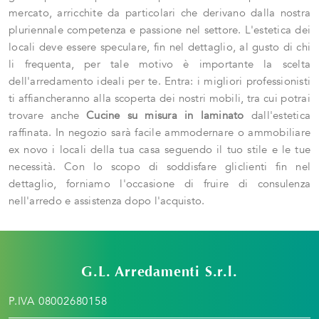
mercato, arricchite da particolari che derivano dalla nostra
pluriennale competenza e passione nel settore. L'estetica dei
locali deve essere speculare, fin nel dettaglio, al gusto di chi
li frequenta, per tale motivo è importante la scelta
dell'arredamento ideali per te. Entra: i migliori professionisti
ti affiancheranno alla scoperta dei nostri mobili, tra cui potrai
trovare anche
Cucine su misura
in laminato
dall'estetica
raffinata. In negozio sarà facile ammodernare o ammobiliare
ex novo i locali della tua casa seguendo il tuo stile e le tue
necessità. Con lo scopo di soddisfare gliclienti fin nel
dettaglio, forniamo l'occasione di fruire di consulenza
nell'arredo e assistenza dopo l'acquisto.
G.L. Arredamenti S.r.l.
P.IVA 08002680158