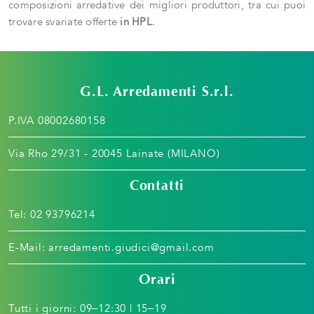
composizioni arredative dei migliori produttori, tra cui puoi
trovare svariate offerte
in HPL
.
G.L. Arredamenti S.r.l.
P.IVA 08002680158
Via Rho 29/31 - 20045 Lainate (MILANO)
Contatti
Tel:
02 93796214
E-Mail:
arredamenti.giudici@gmail.com
Orari
Tutti i giorni: 09–12:30 | 15–19